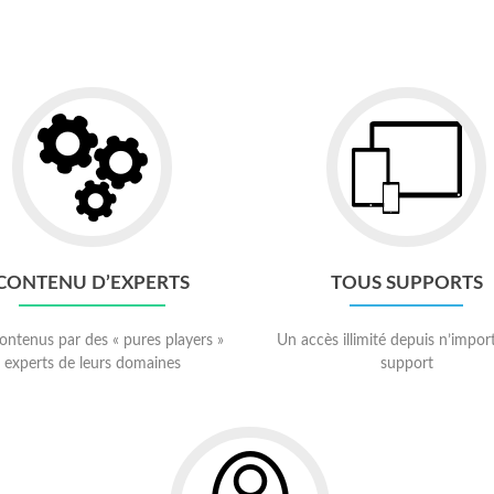
Go
Go
to
to
Contenu
Tous
d’experts
supports
CONTENU D’EXPERTS
TOUS SUPPORTS
ontenus par des « pures players »
Un accès illimité depuis n’impor
experts de leurs domaines
support