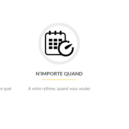
Go
to
N’importe
quand
N’IMPORTE QUAND
te quel
A votre rythme, quand vous voulez