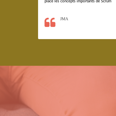
place les concepts importants de Scrum
JMA