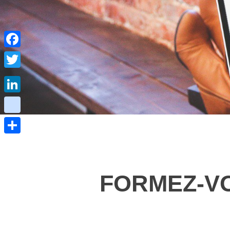
Facebook
Twitter
LinkedIn
viadeo
Partager
FORMEZ-VO